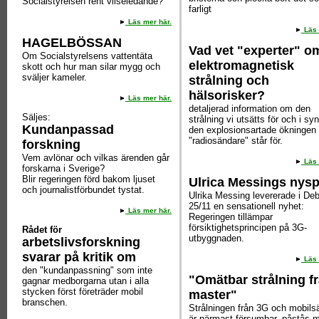
Socialstyrelsen rent vilseledande?
farligt
Läs mer här.
Läs 
HAGELBÖSSAN
Vad vet "experter" o
Om Socialstyrelsens vattentäta
elektromagnetisk
skott och hur man silar mygg och
sväljer kameler.
strålning och
hälsorisker?
Läs mer här.
detaljerad information om den
Säljes:
strålning vi utsätts för och i sy
Kundanpassad
den explosionsartade ökningen
"radiosändare" står för.
forskning
Vem avlönar och vilkas ärenden går
Läs 
forskarna i Sverige?
Blir regeringen förd bakom ljuset
Ulrica Messings nys
och journalistförbundet tystat.
Ulrika Messing levererade i Deb
25/11 en sensationell nyhet:
Läs mer här.
Regeringen tillämpar
försiktighetsprincipen på 3G-
Rådet för
utbyggnaden.
arbetslivsforskning
svarar på kritik om
Läs 
den "kundanpassning" som inte
"Omätbar strålning f
gagnar medborgarna utan i alla
stycken först företräder mobil
master"
branschen.
Strålningen från 3G och mobils
är närmast försumbar, påstås 