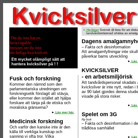
Hg-listan
Svensk @-lista för att disk
tandvårdsrelaterad ohälsa av amal
Om du inte har en
Dagens amalgamnyh
Java-capable
– Fakta och desinformation
browser, ser du inte
Att amalgamfyllningar inte skul
det farliga kvicksilvret
påverkar barns utveckling
Ett mycket olämpligt sätt att
Läs 
hantera kvicksilver på ! !
KVICKSILVER
- en arbetsmiljörisk
Fusk och forskning
Att tandvårdspersonal skadats 
Kommer den nämnd som den
kvicksilver är inte nytt, redan i 
parlamentariska utredningen om
av 90 talet gjordes denna stud
forskningsetik förslagit att stävja,
visade på stora risker.
eller kommer den istället att hjälpa
forskare att tänja på de etiska och
Läs 
moraliska gränserna?
Läs mer här.
Spelet om 3G
Ny bok
Medicinsk forskning
– Fakta och desinformation i de
Och varför den kanske inte är den
trådlösa samhället
källa till verkliga kunskap och
sanning vi ofta tror. Vilka
Läs 