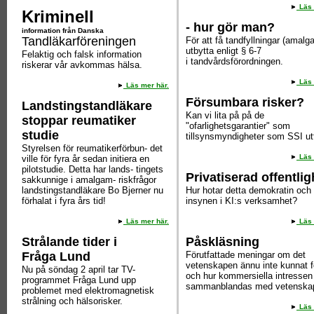
Läs 
Kriminell
- hur gör man?
information från Danska
Tandläkarföreningen
För att få tandfyllningar (amalg
utbytta enligt § 6-7
Felaktig och falsk information
i tandvårdsförordningen.
riskerar vår avkommas hälsa.
Läs 
Läs mer här.
Försumbara risker?
Landstingstandläkare
Kan vi lita på på de
stoppar reumatiker
"ofarlighetsgarantier" som
studie
tillsynsmyndigheter som SSI ut
Styrelsen för reumatikerförbun- det
Läs 
ville för fyra år sedan initiera en
pilotstudie. Detta har lands- tingets
Privatiserad offentlig
sakkunnige i amalgam- riskfrågor
landstingstandläkare Bo Bjerner nu
Hur hotar detta demokratin och
förhalat i fyra års tid!
insynen i KI:s verksamhet?
Läs mer här.
Läs 
Strålande tider i
Påskläsning
Fråga Lund
Förutfattade meningar om det
vetenskapen ännu inte kunnat f
Nu på söndag 2 april tar TV-
och hur kommersiella intressen
programmet Fråga Lund upp
sammanblandas med vetenskap
problemet med elektromagnetisk
strålning och hälsorisker.
Läs 