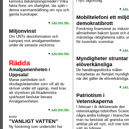
i nytt lagförslag.
kemiska bekämpningsmedel? Vilka
fakta finns om ofarlighet, läs själv i
Läs 
denna sammanställning om nya och
gamla kunskaper.
Mobiltelefoni ett milj
demokratibrott
Läs mer här.
Forskning finansierat av industr
Miljonvinst
allmänheten bakom ljuset och 
Om UNTs desinformation och
mänskliga rättigheterna sätts ur
kampanj mot amalgamenheten
för tusentals svenskar.
under de senaste veckorna.
Läs 
Läs mer här.
Myndigheter struntar 
Rädda
elöverkänsliga
Amalgamenheten i
De handikappolitiska målen
motarbetas av flertalet myndigh
Uppsala!
när det gäller de elöverkänsliga
Manar partiledare och
riksdagsledamöter som vill att du
Läs 
skriver under ett upprop, med krav
att styrelsen på Akademiska
Patriotism i
sjukhuset beslutar bevara
Vetenskaperna
Amalgamenheten.
I februari i år deklarerade den
Läs mer här.
vetenskapliga tidskriften Scien
några andra kollegor i branschen
BARA
man nu beslutat att granska si
"VANLIGT VATTEN"
artiklar på ett nytt, och mer krit
Ny forskning som undersökt hur
sätt än tidigare.