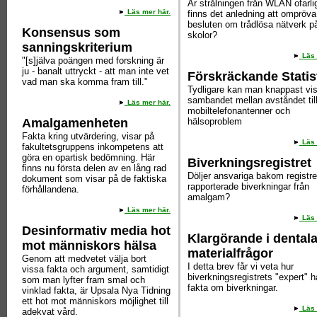
Är strålningen från WLAN ofarlig
Läs mer här.
finns det anledning att ompröva
besluten om trådlösa nätverk p
Konsensus som
skolor?
sanningskriterium
Läs 
"[s]jälva poängen med forskning är
ju - banalt uttryckt - att man inte vet
Förskräckande Statis
vad man ska komma fram till."
Tydligare kan man knappast vi
sambandet mellan avståndet til
Läs mer här.
mobiltelefonantenner och
Amalgamenheten
hälsoproblem
Fakta kring utvärdering, visar på
Läs 
fakultetsgruppens inkompetens att
göra en opartisk bedömning. Här
Biverkningsregistret
finns nu första delen av en lång rad
Döljer ansvariga bakom registre
dokument som visar på de faktiska
rapporterade biverkningar från
förhållandena.
amalgam?
Läs mer här.
Läs 
Desinformativ media hot
Klargörande i dental
mot människors hälsa
materialfrågor
Genom att medvetet välja bort
I detta brev får vi veta hur
vissa fakta och argument, samtidigt
biverkningsregistrets "expert" h
som man lyfter fram smal och
fakta om biverkningar.
vinklad fakta, är Upsala Nya Tidning
ett hot mot människors möjlighet till
Läs 
adekvat vård.