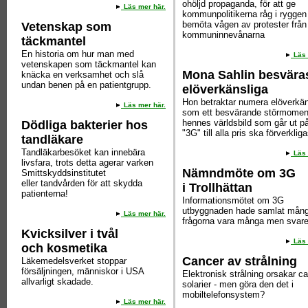
ohöljd propaganda, för att ge
Läs mer här.
kommunpolitikerna råg i ryggen 
bemöta vågen av protester från
Vetenskap som
kommuninnevånarna
täckmantel
En historia om hur man med
Läs 
vetenskapen som täckmantel kan
Mona Sahlin besvära
knäcka en verksamhet och slå
undan benen på en patientgrupp.
elöverkänsliga
Hon betraktar numera elöverkän
Läs mer här.
som ett besvärande störmoment
hennes världsbild som går ut på
Dödliga bakterier hos
"3G" till alla pris ska förverklig
tandläkare
Tandläkarbesöket kan innebära
Läs 
livsfara, trots detta agerar varken
Nämndmöte om 3G
Smittskyddsinstitutet
eller tandvården för att skydda
i Trollhättan
patienterna!
Informationsmötet om 3G
utbyggnaden hade samlat mång
Läs mer här.
frågorna vara många men svare
Kvicksilver i tvål
Läs 
och kosmetika
Cancer av strålning
Läkemedelsverket stoppar
försäljningen, människor i USA
Elektronisk strålning orsakar ca
allvarligt skadade.
solarier - men göra den det i
mobiltelefonsystem?
Läs mer här.