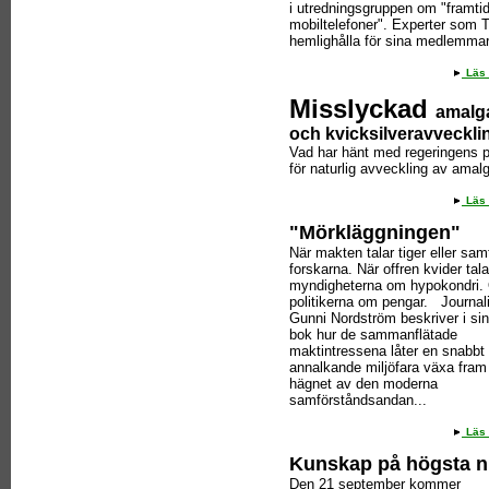
i utredningsgruppen om "framti
mobiltelefoner". Experter som T
hemlighålla för sina medlemmar
Läs 
Misslyckad
amalg
och kvicksilveravveckli
Vad har hänt med regeringens p
för naturlig avveckling av ama
Läs 
"Mörkläggningen"
När makten talar tiger eller sa
forskarna. När offren kvider tala
myndigheterna om hypokondri.
politikerna om pengar. Journal
Gunni Nordström beskriver i si
bok hur de sammanflätade
maktintressena låter en snabbt
annalkande miljöfara växa fram 
hägnet av den moderna
samförståndsandan...
Läs 
Kunskap på högsta n
Den 21 september kommer