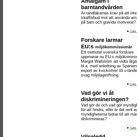
Amalgam i
barntandvården
Är tandläkarnas krav på att inte 
totalförbud mot att använda a
på barn och gravida motiverat?
Läs 
Forskare larmar
EU:s
miljökommissionär
Ett trettiotal svenska forskare
uppmanar nu EU:s miljökommis
Margot Wallström att vidta åtgä
bl.a. med anledning av Spanien
export av kvicksilver till u-länd
svag miljölagstiftning.
Läs 
Vad gör vi åt
diskrimineringen?
Vad gör du och vad gör myndig
för att hindra, eller är det rent a
myndigheterna bidrar till att mä
diskrimineras?
Läs 
Vilseledd