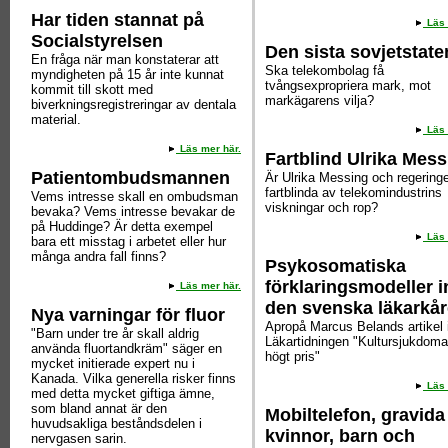
Har tiden stannat på
Läs 
Socialstyrelsen
Den sista sovjetstate
En fråga när man konstaterar att
Ska telekombolag få
myndigheten på 15 år inte kunnat
tvångsexpropriera mark, mot
kommit till skott med
markägarens vilja?
biverkningsregistreringar av dentala
material.
Läs 
Läs mer här.
Fartblind Ulrika Mess
Patientombudsmannen
Är Ulrika Messing och regering
fartblinda av telekomindustrins
Vems intresse skall en ombudsman
viskningar och rop?
bevaka? Vems intresse bevakar de
på Huddinge? Är detta exempel
Läs 
bara ett misstag i arbetet eller hur
många andra fall finns?
Psykosomatiska
förklaringsmodeller 
Läs mer här.
den svenska läkarkår
Nya varningar för fluor
Apropå Marcus Belands artikel 
"Barn under tre år skall aldrig
Läkartidningen "Kultursjukdom
använda fluortandkräm" säger en
högt pris"
mycket initierade expert nu i
Kanada. Vilka generella risker finns
Läs 
med detta mycket giftiga ämne,
som bland annat är den
Mobiltelefon, gravida
huvudsakliga beståndsdelen i
kvinnor, barn och
nervgasen sarin.