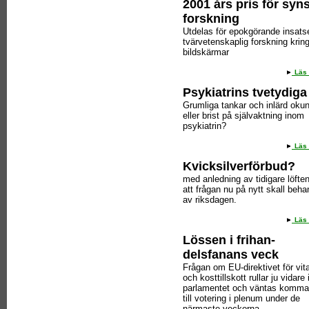
2001 års pris för syn
forskning
Utdelas för epokgörande insatse
tvärvetenskaplig forskning krin
bildskärmar
Läs 
Psykiatrins tvetydiga 
Grumliga tankar och inlärd oku
eller brist på självaktning inom
psykiatrin?
Läs 
Kvicksilverförbud?
med anledning av tidigare löfte
att frågan nu på nytt skall beha
av riksdagen.
Läs 
Lössen i frihan-
delsfanans veck
Frågan om EU-direktivet för vit
och kosttillskott rullar ju vidare
parlamentet och väntas komma
till votering i plenum under de
närmaste veckorna.