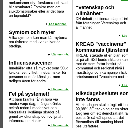
mekanismer styr forskarna och vad
"Vetenskap och
blir resultatet? Forskar man om
sjukdomsorsaker eller är det bara
Allmänhet"
en biprodukt?
DN debatt publicerar idag ett in
från föreningen Vetenskap och
Läs mer här.
allmänhet
Symtom och myter
Läs 
Vilka symtom kan man få, myterna
om riskerna med kvicksilver är
KREAB "vaccinerar"
otroliga.
kommunala tjänstem
Läs mer här.
KREAB stakade ut en plan som
ut på att SSI borde rikta en ka
Influensavacciner
mot de som fattar beslut på
Innehåller ofta så mycket som 50ug
kommunal och regional nivå i
kvicksilver, vilket innebär risker för
mastfrågor och kampanjen fick
personer som är känsliga, men
arbetsnamnet "vaccinera mot m
troligen även för andra.
Läs 
Läs mer här.
Riksdagsbeslutet so
Fel på systemet!
inte fanns
Att barn kränks får vi höra via
media varje dag, många kränks
Att riksdagen skulle tagit ett be
också redan i moderlivet och
99,98% 3G täckning är en skr
förorsakas livslånga skador på
Lögnen
om ett demokratiskt fa
grund av okunskap och ovilja att
beslut är så väl spridd att det
informera om risker.
förvandlats till sanning bland
Läs mer här.
beslutsfattare.