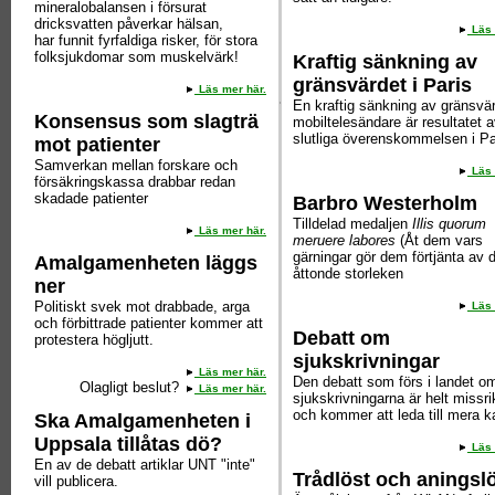
mineralobalansen i försurat
dricksvatten påverkar hälsan,
Läs 
har funnit fyrfaldiga risker, för stora
folksjukdomar som muskelvärk!
Kraftig sänkning av
gränsvärdet i Paris
Läs mer här.
En kraftig sänkning av gränsvär
Konsensus som slagträ
mobiltelesändare är resultatet 
slutliga överenskommelsen i Pa
mot patienter
Samverkan mellan forskare och
Läs 
försäkringskassa drabbar redan
skadade patienter
Barbro Westerholm
Tilldelad medaljen
Illis quorum
Läs mer här.
meruere labores
(Åt dem vars
gärningar gör dem förtjänta av d
Amalgamenheten läggs
åttonde storleken
ner
Politiskt svek mot drabbade, arga
Läs 
och förbittrade patienter kommer att
Debatt om
protestera högljutt.
sjukskrivningar
Läs mer här.
Den debatt som förs i landet o
Olagligt beslut?
Läs mer här.
sjukskrivningarna är helt missri
och kommer att leda till mera k
Ska Amalgamenheten i
Uppsala tillåtas dö?
Läs 
En av de debatt artiklar UNT "inte"
Trådlöst och aningsl
vill publicera.