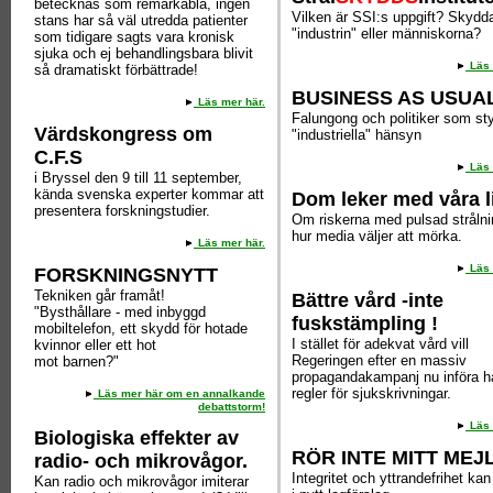
betecknas som remarkabla, ingen
Vilken är SSI:s uppgift? Skydd
stans har så väl utredda patienter
"industrin" eller människorna?
som tidigare sagts vara kronisk
sjuka och ej behandlingsbara blivit
Läs 
så dramatiskt förbättrade!
BUSINESS AS USUA
Läs mer här.
Falungong och politiker som st
Värdskongress om
"industriella" hänsyn
C.F.S
Läs 
i Bryssel den 9 till 11 september,
kända svenska experter kommar att
Dom leker med våra l
presentera forskningstudier.
Om riskerna med pulsad stråln
hur media väljer att mörka.
Läs mer här.
Läs 
FORSKNINGSNYTT
Tekniken går framåt!
Bättre vård -inte
"Bysthållare - med inbyggd
fuskstämpling !
mobiltelefon, ett skydd för hotade
I stället för adekvat vård vill
kvinnor eller ett hot
Regeringen efter en massiv
mot barnen?"
propagandakampanj nu införa h
regler för sjukskrivningar.
Läs mer här om en annalkande
debattstorm!
Läs 
Biologiska effekter av
RÖR INTE MITT MEJL
radio- och mikrovågor.
Integritet och yttrandefrihet ka
Kan radio och mikrovågor imiterar