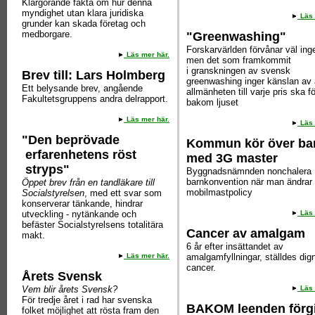
Klargörande fakta om hur denna
myndighet utan klara juridiska
Läs 
grunder kan skada företag och
medborgare.
"Greenwashing"
Forskarvärlden förvånar väl ing
Läs mer här.
men det som framkommit
i granskningen av svensk
Brev till: Lars Holmberg
greenwashing inger känslan av 
Ett belysande brev, angående
allmänheten till varje pris ska f
Fakultetsgruppens andra delrapport.
bakom ljuset
Läs mer här.
Läs 
"Den beprövade
Kommun kör över ba
erfarenhetens röst
med 3G master
stryps"
Byggnadsnämnden nonchalera 
barnkonvention när man ändrar 
Öppet brev från en tandläkare till
mobilmastpolicy
Socialstyrelsen
, med ett svar som
konserverar tänkande, hindrar
utveckling - nytänkande och
Läs 
befäster Socialstyrelsens totalitära
Cancer av amalgam
makt.
6 år efter insättandet av
Läs mer här.
amalgamfyllningar, ställdes di
cancer.
Årets Svensk
Vem blir årets Svensk?
Läs 
För tredje året i rad har svenska
BAKOM leenden förgi
folket möjlighet att rösta fram den