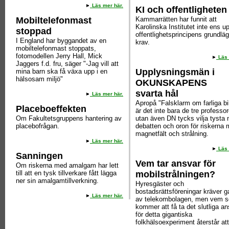
Läs mer här.
KI och offentligheten
Mobiltelefonmast
Kammarrätten har funnit att
Karolinska Institutet inte ens up
stoppad
offentlighetsprincipens grundlä
I England har byggandet av en
krav.
mobiltelefonmast stoppats,
fotomodellen Jerry Hall, Mick
Läs 
Jaggers f.d. fru, säger "-Jag vill att
Upplysningsmän i
mina barn ska få växa upp i en
hälsosam miljö"
OKUNSKAPENS
svarta hål
Läs mer här.
Apropå "Falsklarm om farliga bi
Placeboeffekten
är det inte bara de tre professo
Om Fakultetsgruppens hantering av
utan även DN tycks vilja tysta 
placebofrågan.
debatten och oron för riskerna
magnetfält och strålning.
Läs mer här.
Läs 
Sanningen
Vem tar ansvar för
Om riskerna med amalgam har lett
till att en tysk tillverkare fått lägga
mobilstrålningen?
ner sin amalgamtillverkning.
Hyresgäster och
bostadsrättsföreningar kräver ga
Läs mer här.
av telekombolagen, men vem 
kommer att få ta det slutliga an
för detta gigantiska
folkhälsoexperiment återstår att