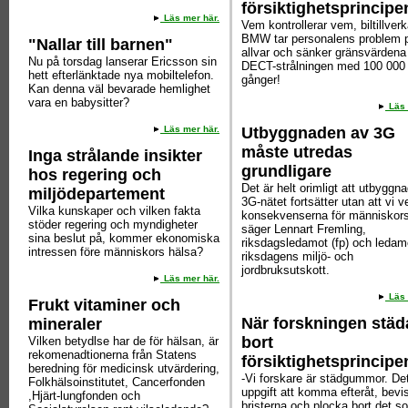
försiktighetsprincipe
Läs mer här.
Vem kontrollerar vem, biltillver
BMW tar personalens problem 
"Nallar till barnen"
allvar och sänker gränsvärdena 
Nu på torsdag lanserar Ericsson sin
DECT-strålningen med 100 000
hett efterlänktade nya mobiltelefon.
gånger!
Kan denna väl bevarade hemlighet
vara en babysitter?
Läs 
Läs mer här.
Utbyggnaden av 3G
måste utredas
Inga strålande insikter
grundligare
hos regering och
Det är helt orimligt att utbyggn
miljödepartement
3G-nätet fortsätter utan att vi v
Vilka kunskaper och vilken fakta
konsekvenserna för människors
stöder regering och myndigheter
säger Lennart Fremling,
sina beslut på, kommer ekonomiska
riksdagsledamot (fp) och ledam
intressen före människors hälsa?
riksdagens miljö- och
jordbruksutskott.
Läs mer här.
Läs 
Frukt vitaminer och
När forskningen städ
mineraler
bort
Vilken betydlse har de för hälsan, är
rekomenadtionerna från Statens
försiktighetsprincipe
beredning för medicinsk utvärdering,
-Vi forskare är städgummor. Det
Folkhälsoinstitutet, Cancerfonden
uppgift att komma efteråt, bevi
,Hjärt-lungfonden och
bristerna och plocka bort det s