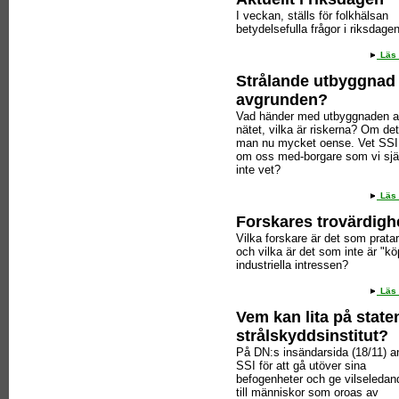
I veckan, ställs för folkhälsan
betydelsefulla frågor i riksdagen
Läs 
Strålande utbyggnad
avgrunden?
Vad händer med utbyggnaden 
nätet, vilka är riskerna? Om det
man nu mycket oense. Vet SSI
om oss med-borgare som vi sjä
inte vet?
Läs 
Forskares trovärdigh
Vilka forskare är det som pratar
och vilka är det som inte är "kö
industriella intressen?
Läs 
Vem kan lita på state
strålskyddsinstitut?
På DN:s insändarsida (18/11) a
SSI för att gå utöver sina
befogenheter och ge vilseledan
till människor som oroas av