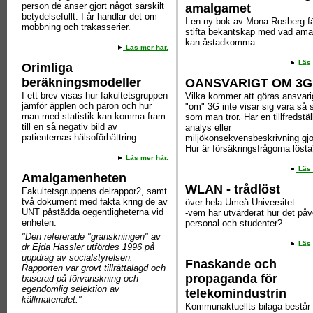
person de anser gjort något särskilt
amalgamet
betydelsefullt. I år handlar det om
I en ny bok av Mona Rosberg få
mobbning och trakasserier.
stifta bekantskap med vad am
kan åstadkomma.
Läs mer här.
Läs 
Orimliga
beräkningsmodeller
OANSVARIGT OM 3G
I ett brev visas hur fakultetsgruppen
Vilka kommer att göras ansvari
jämför äpplen och päron och hur
"om" 3G inte visar sig vara så 
man med statistik kan komma fram
som man tror. Har en tillfredstä
till en så negativ bild av
analys eller
patienternas hälsoförbättring.
miljökonsekvensbeskrivning gjo
Hur är försäkringsfrågorna löst
Läs mer här.
Läs 
Amalgamenheten
WLAN - trådlöst
Fakultetsgruppens delrappor2, samt
två dokument med fakta kring de av
över hela Umeå Universitet
UNT påstådda oegentligheterna vid
-vem har utvärderat hur det påv
enheten.
personal och studenter?
"Den refererade "granskningen" av
Läs 
dr Ejda Hassler utfördes 1996 på
uppdrag av socialstyrelsen.
Fnaskande och
Rapporten var grovt tillrättalagd och
propaganda för
baserad på förvanskning och
egendomlig selektion av
telekomindustrin
källmaterialet."
Kommunaktuellts bilaga består