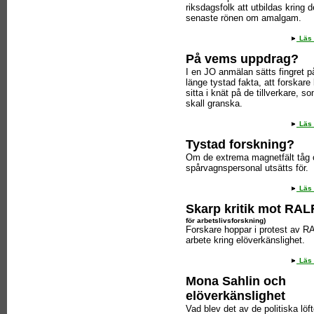
riksdagsfolk att utbildas kring d
senaste rönen om amalgam.
Läs 
På vems uppdrag?
I en JO anmälan sätts fingret p
länge tystad fakta, att forskare
sitta i knät på de tillverkare, s
skall granska.
Läs 
Tystad forskning?
Om de extrema magnetfält tåg
spårvagnspersonal utsätts för.
Läs 
Skarp kritik mot RA
för arbetslivsforskning)
Forskare hoppar i protest av R
arbete kring elöverkänslighet.
Läs 
Mona Sahlin och
elöverkänslighet
Vad blev det av de politiska löf