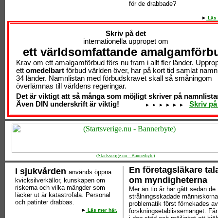
för de drabbade?
Läs 
Skriv på det
internationella uppropet om
ett världsomfattande amalgamförb
Krav om ett amalgamförbud förs nu fram i allt fler länder. Uppr
ett
omedelbart
förbud världen över, har på kort tid samlat namn
34 länder. Namnlistan med förbudskravet skall så småningom
överlämnas till världens regeringar.
Det är viktigt att så många som möjligt skriver på namnlista
Även DIN underskrift är viktig!
Skriv på
(Startsverige.nu - Bannerbyte)
En företagsläkare tala
I sjukvården
används öppna
om myndigheterna
kvicksilverkällor, kunskapen om
riskerna och vilka mängder som
Mer än tio år har gått sedan de
läcker ut är katastrofala. Personal
strålningsskadade människorn
och patinter drabbas.
problematik först förnekades av
Läs mer här.
forskningsetablissemanget. Får