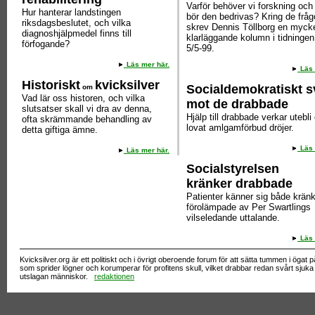
Varför behöver vi forskning och
Hur hanterar landstingen
bör den bedrivas? Kring de fråg
riksdagsbeslutet, och vilka
skrev Dennis Töllborg en myck
diagnoshjälpmedel finns till
klarläggande kolumn i tidninge
förfogande?
5/5-99.
Läs mer här.
Läs 
Historiskt
kvicksilver
Socialdemokratiskt s
om
Vad lär oss historen, och vilka
mot de drabbade
slutsatser skall vi dra av denna,
Hjälp till drabbade verkar utebli
ofta skrämmande behandling av
lovat amlgamförbud dröjer.
detta giftiga ämne.
Läs 
Läs mer här.
Socialstyrelsen
kränker drabbade
Patienter känner sig både krän
förolämpade av Per Swartlings
vilseledande uttalande.
Läs 
Kvicksilver.org är ett politiskt och i övrigt oberoende forum för att sätta tummen i ögat 
som sprider lögner och korumperar för profitens skull, vilket drabbar redan svårt sjuka
utslagan människor.
redaktionen