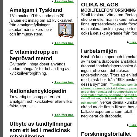
Läs mer här.
OLIKA SLAGS
Amalgam i Tyskland
MOBILTELEFONFORSKNING
Skall forskare värna om företa
TV-kanalen ZDF visade den 20
ekonomi eller människors häls
januari ett inslag om att kvicksilvret
finns uppseendeväckande försö
från
amalgamfyllningar
manipulera forskningsrapporter
skadar männsikors nerv-
också oetiskt agerande från for
och immunsystem.
Läs 
Läs mer här.
I arbetsmiljön
C vitamindropp en
Brist på kunskaper och förneka
beprövad metod
av riskerna drabbarde anställda
C-vitamin i höga doser används
drabbad tandvårdspersonalen är
sedan många år för behandling av
ingen, eftersom det saknas
kvicksilverförgiftning.
undersökningar. Trots att en le
medicinsk bok från 1998 beskri
Läs mer här.
dessa symtom,
"
Tandläkare som är
yrkesexponerade för kvicksilver uppvisar
Nationalencyklopedin
under det normala vid neuropsykologisk
som mäter motorisk snabbhet, verbalt 
Trovärdig i sina uppgifter om
visuellt minne, och koordination mella
amalgam och kvicksilver eller vilka
verkar denna kunsk
och motorik
",
fakta styr . . . .
okänd av de flesta liksom hos 
kallade experterna som totalt
Läs mer här.
negligerar de drabbade.
Utbyte av tandfyllningar
Läs 
som ett led i medicinsk
Forskningsförfallet
rehabilitering