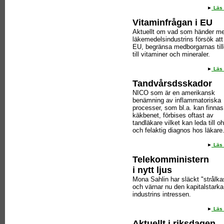
Läs 
Vitaminfrågan i EU
Aktuellt om vad som händer m
läkemedelsindustrins försök att
EU, begränsa medborgarnas til
till vitaminer och mineraler.
Läs 
Tandvårsdsskador
NICO som är en amerikansk
benämning av inflammatoriska
processer, som bl.a. kan finnas
käkbenet, förbises oftast av
tandläkare vilket kan leda till o
och felaktig diagnos hos läkare
Läs 
Telekomministern
i nytt ljus
Mona Sahlin har släckt "strålka
och värnar nu den kapitalstarka
industrins intressen.
Läs 
Aktuellt i riksdagen