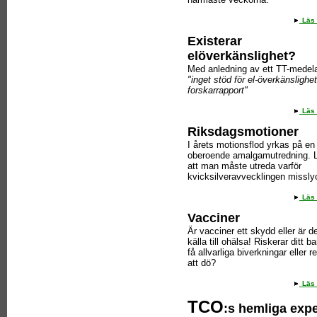
Läs 
Existerar
elöverkänslighet?
Med anledning av ett TT-medel
"inget stöd för el-överkänslighet
forskarrapport"
Läs 
Riksdagsmotioner
I årets motionsflod yrkas på en
oberoende amalgamutredning. 
att man måste utreda varför
kvicksilveravvecklingen missly
Läs 
Vacciner
Är vacciner ett skydd eller är d
källa till ohälsa! Riskerar ditt ba
få allvarliga biverkningar eller r
att dö?
Läs 
TCO
:s hemliga expe