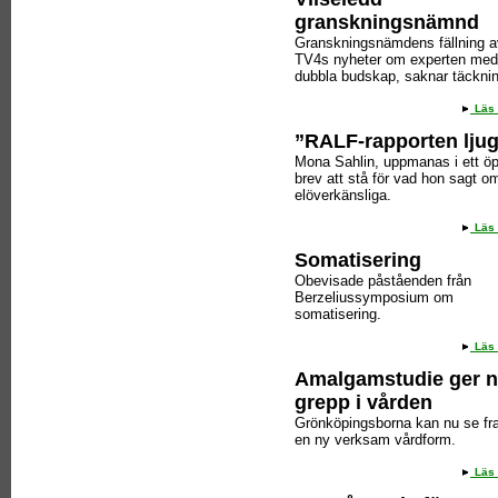
granskningsnämnd
Granskningsnämdens fällning a
TV4s nyheter om experten med
dubbla budskap, saknar täcknin
Läs 
”RALF-rapporten ljug
Mona Sahlin, uppmanas i ett ö
brev att stå för vad hon sagt o
elöverkänsliga.
Läs 
Somatisering
Obevisade påståenden från
Berzeliussymposium om
somatisering.
Läs 
Amalgamstudie ger 
grepp i vården
Grönköpingsborna kan nu se f
en ny verksam vårdform.
Läs 