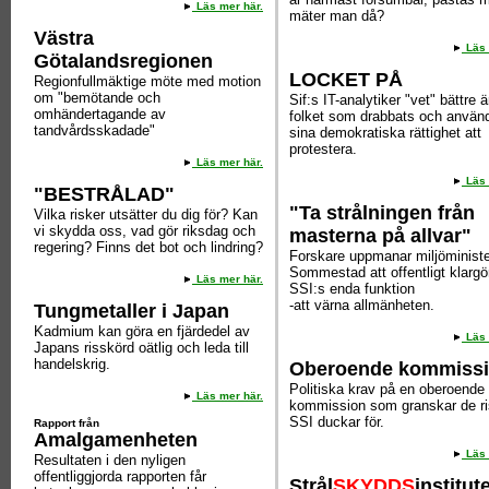
Läs mer här.
mäter man då?
Västra
Läs 
Götalandsregionen
LOCKET PÅ
Regionfullmäktige möte med motion
om "bemötande och
Sif:s IT-analytiker "vet" bättre ä
omhändertagande av
folket som drabbats och använ
tandvårdsskadade"
sina demokratiska rättighet att
protestera.
Läs mer här.
Läs 
"BESTRÅLAD"
"Ta strålningen från
Vilka risker utsätter du dig för? Kan
vi skydda oss, vad gör riksdag och
masterna på allvar"
regering? Finns det bot och lindring?
Forskare uppmanar miljöminist
Sommestad att offentligt klargö
Läs mer här.
SSI:s enda funktion
-att värna allmänheten.
Tungmetaller i Japan
Kadmium kan göra en fjärdedel av
Läs 
Japans risskörd oätlig och leda till
handelskrig.
Oberoende kommiss
Politiska krav på en oberoende
Läs mer här.
kommission som granskar de ri
SSI duckar för.
Rapport från
Amalgamenheten
Läs 
Resultaten i den nyligen
offentliggjorda rapporten får
Strål
SKYDDS
institut