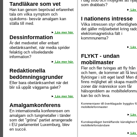
i dag stöd och möjlighet att hjä
Tandläkare som vet
som drabbats?
Han kan genom beprövad erfarenhet
Läs 
tala om vilka symptom och
I nationens intresse
sjukdoms- besvär amalgam kan
ställa till med.
Vilka intressen styr offentlighet
det gäller miljöarbetet kring ra
Läs mer här.
elektromagnetiska fält i
Dessinformation
kommnunerna?
Är det medvetet eller enbart
obetänksamhet, när media sprider
Läs 
felaktig och vilseledande
FLYKT - undan
information?
mobilmaster
Läs mer här.
Fler och fler tvingas att fly från
Redaktionella
och hem, de kommer att få lev
bedömningsgrunder
flyktingar i sitt eget land! Men 
finns möjlighet att skapa mastfr
Eller bara obetänksamhet när det
zoner där människor som får
blir så uppåt väggarna galet?
hälsoproblem av mobiltelefonm
kan bo och leva.
Läs mer här.
Kommentarer till överklagade bygglov f
Amalgamkonferens
mobiltelefonmaster
En internationella konferensen om
Läs 
amalgam och tungmetaller i tänder
som det "gröna" partiet arrangerade
Kunskapsläget beträffande känslighet f
i EU parlamentet Luxemburg, blev
mobiltelefonsändare
en succé.
Läs 