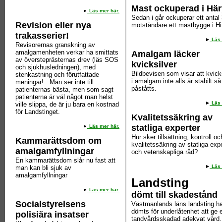
Mast ockuperad i Hä
Läs mer här.
Sedan i går ockuperar ett antal
Revision eller nya
motståndare ett mastbygge i H
trakasserier!
Läs 
Revisorernas granskning av
amalgamenheten verkar ha smittats
Amalgam läcker
av översteprästernas drev (läs SOS
kvicksilver
och sjukhusledningen), med
Bildbevisen som visar att kvicks
stenkastning och förutfattade
i amalgam inte alls är stabilt s
meningar! Man ser inte till
påståtts.
patienternas bästa, men som sagt
patienterna är väl något man helst
Läs 
ville slippa, de är ju bara en kostnad
för Landstinget.
Kvalitetssäkring av
statliga experter
Läs mer här.
Hur sker tillsättning, kontroll oc
Kammarättsdom om
kvalitetssäkring av statliga exp
amalgamfyllningar
och vetenskapliga råd?
En kammarättsdom slår nu fast att
Läs 
man kan bli sjuk av
amalgamfyllningar
Landsting
Läs mer här.
dömt till skadestånd
Socialstyrelsens
Västmanlands läns landsting ha
dömts för underlåtenhet att ge 
polisiära insatser
tandvårdsskadad adekvat vård.