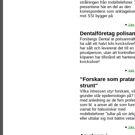
strålningen från mobiltelefoner. 
presenterar här en del av den
korrespondens som anklagelse
mot SSI bygger på
Läs 
Dentalföretag polisa
Forsbergs Dental är polisanmält 
ha sålt ett halvt kilo kvicksilve
har sålt och levererat det till en
privatperson, utan att kontroller
köparen har tillstånd att hantera
kvicksilver!
Läs 
"Forskare som pratar
strunt"
Vilka intressen styr forskare, vi
grunder står epidemiologin på? 
med anledning av de fem profe
som bl. a anser att de som funn
varnat för hälsorisker med
mobiltelefoner "tullar på sin ärli
eller uttalar sig mot bättre veta
Läs 