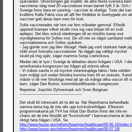
sjukvården. Utvecklingen går snabbt; de allra flesta svenska barn
vaccineras idag med 20 vaccindoser innan barnet fyllt 2 år. Och i
Sverige finns bara en sanning - vacciner är ofarliga. Trots det kan
kvällens Kalla Fakta visa att allt fler föräldrar är övertygade om at
vacciner gett deras barn men för livet.
Sofie vaccinerades när hon var fem månader gammal. Efteråt
uppstod kramper vilket skulle visa sig vara början till en svår
epilepsi. Det blev också inledningen till en tröstlös kamp mot
myndigheterna för Sofies mor. De vill inte se något samband mell
vaccinationerna och Sofies sjukdom.
- Jag gjorde som jag blev tillsagd. Hade jag varit starkare hade ja
stått emot fortsatta vaccinationer. Nu lägger jag väldigt mycket
skuld på mig själv, säger mamma Sonja Lnenickova.
Medan det är tyst i Sverige är debatten desto livligare i USA. I de
amerikanska kongressen tas frågan på största allvar.
- Vi måste samla in så mycket vetenskapliga fakta i hela världen
som möjligt och sedan försöka komma fram till en slutsats. Kans
måste vi bli mer försiktiga med att ge så många olika vaccin till v
barn, säger Dan Burton, kommittéordförande i kongressen.
Reportrar: Joachim Dyfvenmark och Sven Bergman
-----------------------------------------------------
Det skall bli intressant att ta del av. När Reportrarna behandlade
samma tema tog de inte alls upp kvicksilverfrågan. Eftersom
programmakarna på TV4 har hittat Dan Burton finns det inte en
chans att de inte förstått att *kvicksilvret* i barnvaccinerna är den
riktigt heta frågan i USA. Se
http://www.house.gov/reform/hearings/healthcare/00.06.15/index.
http://www.house.gov/reform/hearings/healthcare/00.07.18/