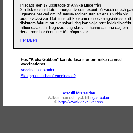
I tisdags den 17 uppträdde dr Annika Linde från
Smittskyddsinstitutet i morgon-tv som expert på vacciner och ga
lugnande besked om influensavacciner utan att ens snudda vid
ordet kvicksilver. Det finns ett konsumentupplysningsintresse att
diskutera faktum att svenskar i dag kan välja *ett* kvicksilverfritt
influensavaccin, Begrivac. Jag skrev till henne samma dag om
detta, men har ännu inte fått något svar.
Per Dalén
Hos "Kloka Gubben" kan du läsa mer om riskerna med
vaccinationer
Vaccinationsskador
Ska jag / mitt barn/ vaccineras?
Åter till förstasidan
Välkommen och tyck till i
gästboken
©
http://www.kvicksilver.org/