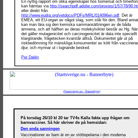
En nyttig rapport om olika egenskaper hos tiomersal och timerfon
kan hämtas via
http://searchpdf.adobe.com/proxies/1/57/78/90.h
eller direkt från
http://www.eudra.org/vetdocs/PDFs/MRL/014096en.pdf
. Det är
EMEA, ett EU-organ av något slag, som står för den. Bland anna
kan man lära sig den kemiska sammansättningen av de båda
ämnena, och att hälften av deras molekylvikter består av Hg. När
det gäller mutagenicitet och carcinogenicitet är data inte speciellt
klargörande, frågetecken kvarstår alltså. Dokumentet går ut på
riskbedömning för mänskliga konsumenter av kött från vaccinera
djur, och mynnar ut i lugnande besked.
Per Dalén
(Startsverige.nu - Bannerbyte)
På torsdag 26/10 kl 20 tar TV4s Kalla fakta upp frågan om
barnvacciner. Så här skriver de på hemsidan:
Den enda sanningen
Vaccinationer av barn är en av stöttepelarna i den moderna