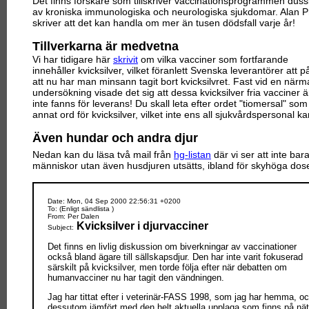
Det finns forskare som tillskriver vaccinationsprogrammen duss
av kroniska immunologiska och neurologiska sjukdomar. Alan P
skriver att det kan handla om mer än tusen dödsfall varje år!
Tillverkarna är medvetna
Vi har tidigare här
skrivit
om vilka vacciner som fortfarande
innehåller kvicksilver, vilket föranlett Svenska leverantörer att 
att nu har man minsann tagit bort kvicksilvret. Fast vid en närm
undersökning visade det sig att dessa kvicksilver fria vacciner 
inte fanns för leverans! Du skall leta efter ordet "tiomersal" som 
annat ord för kvicksilver, vilket inte ens all sjukvårdspersonal ka
Även hundar och andra djur
Nedan kan du läsa två mail från
hg-listan
där vi ser att inte bar
människor utan även husdjuren utsätts, ibland för skyhöga dos
Date: Mon, 04 Sep 2000 22:56:31 +0200
To: (Enligt sändlista )
From: Per Dalen
Kvicksilver i djurvacciner
Subject:
Det finns en livlig diskussion om biverkningar av vaccinationer
också bland ägare till sällskapsdjur. Den har inte varit fokuserad
särskilt på kvicksilver, men torde följa efter när debatten om
humanvacciner nu har tagit den vändningen.
Jag har tittat efter i veterinär-FASS 1998, som jag har hemma, o
dessutom jämfört med den helt aktuella upplaga som finns på nät