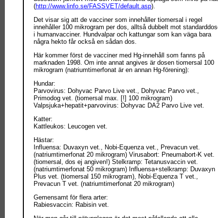
(
http://www.linfo.se/FASSVET/default.asp
).
Det visar sig att de vacciner som innehåller tiomersal i regel
innehåller 100 mikrogram per dos, alltså dubbelt mot standarddo
i humanvacciner. Hundvalpar och kattungar som kan väga bara
några hekto får också en sådan dos.
Här kommer först de vacciner med Hg-innehåll som fanns på
marknaden 1998. Om inte annat angives är dosen tiomersal 100
mikrogram (natriumtimerfonat är en annan Hg-förening):
Hundar:
Parvovirus: Dohyvac Parvo Live vet., Dohyvac Parvo vet.,
Primodog vet. (tiomersal max. [!] 100 mikrogram)
Valpsjuka+hepatit+parvovirus: Dohyvac DA2 Parvo Live vet.
Katter:
Kattleukos: Leucogen vet.
Hästar:
Influensa: Duvaxyn vet., Nobi-Equenza vet., Prevacun vet.
(natriumtimerfonat 20 mikrogram) Virusabort: Pneumabort-K vet.
(tiomersal, dos ej angiven!) Stelkramp: Tetanusvaccin vet.
(natriumtimerfonat 50 mikrogram) Influensa+stelkramp: Duvaxyn
Plus vet. (tiomersal 150 mikrogram), Nobi-Equenza T vet.,
Prevacun T vet. (natriumtimerfonat 20 mikrogram)
Gemensamt för flera arter:
Rabiesvaccin: Rabisin vet.