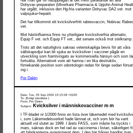
När man går till nätupplagan är det mest påfallande att alla
Dohyvac-preparaten (tillverkare Pharmacia & Upjohn Animal Healt
har utgått, inklusive den Hg-fria varianten Dohyvac DA2 vet. mot
valpsjuka+hepatit.
Det har tillkommit ett kvicksilverfritt rabiesvaccin, Nobivac Rabie
vet.
Mot hästinfluensa finns nu ytterligare kvicksilverfria alternativ,
Equip F vet. och Equip FT vet., det senare också mot stelkramp.
Trots att det naturligtvis saknas vetenskapliga bevis för att våra
sällskapsdjur kan bli sjuka av kvicksilver i vacciner pågår en
utveckling som framtvingats av kommersiella hänsyn och som lä
fortsätta. Alternativet vore att hamna i en lika destruktiv,
förnekande position som odontologin redan för länge sedan försat
sig i.
Per Dalén
Date: Tue, 05 Sep 2000 15:15:09 +0200
To: (Enligt sändlista )
From: Per Dalen
Kvicksilver i människovacciner m m
Subject:
I TF-bladet nr 1/2000 finns en lista över läkemedel med kvicksilv
i, som Läkemedelsverket hade lämnat ut, och som bör ha varit
aktuell vid slutet av 1999. I årets FASS, som måste ha tryckts i
mars, saknas dock en hel rad av vaccinerna i listan, säkerligen f
att fabrikanterna avregistrerat dem. I den här frågan handlar man