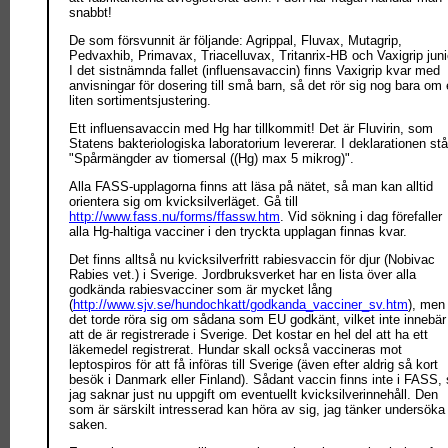
snabbt!
De som försvunnit är följande: Agrippal, Fluvax, Mutagrip,
Pedvaxhib, Primavax, Triacelluvax, Tritanrix-HB och Vaxigrip juni
I det sistnämnda fallet (influensavaccin) finns Vaxigrip kvar med
anvisningar för dosering till små barn, så det rör sig nog bara om
liten sortimentsjustering.
Ett influensavaccin med Hg har tillkommit! Det är Fluvirin, som
Statens bakteriologiska laboratorium levererar. I deklarationen stå
"Spårmängder av tiomersal ((Hg) max 5 mikrog)".
Alla FASS-upplagorna finns att läsa på nätet, så man kan alltid
orientera sig om kvicksilverläget. Gå till
http://www.fass.nu/forms/ffassw.htm
. Vid sökning i dag förefaller
alla Hg-haltiga vacciner i den tryckta upplagan finnas kvar.
Det finns alltså nu kvicksilverfritt rabiesvaccin för djur (Nobivac
Rabies vet.) i Sverige. Jordbruksverket har en lista över alla
godkända rabiesvacciner som är mycket lång
(
http://www.sjv.se/hundochkatt/godkanda_vacciner_sv.htm
), men
det torde röra sig om sådana som EU godkänt, vilket inte innebär
att de är registrerade i Sverige. Det kostar en hel del att ha ett
läkemedel registrerat. Hundar skall också vaccineras mot
leptospiros för att få införas till Sverige (även efter aldrig så kort
besök i Danmark eller Finland). Sådant vaccin finns inte i FASS,
jag saknar just nu uppgift om eventuellt kvicksilverinnehåll. Den
som är särskilt intresserad kan höra av sig, jag tänker undersöka
saken.