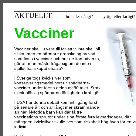
AKTUELLT
bra eller dåligt? nyttigt eller farligt?
Vacciner
Vacciner skall ju vara till för att vi inte skall bli
sjuka, men en närmare granskning av vad
som finns i vacciner och hur de kan påverka,
gör att man måste fråga sig om de inte i
stället har skapat ohälsa?
I Sverige togs kvicksilver som
konserveringsmedel bort ur spädbarns-
vacciner under första delen av 90 talet. Strax
sjönk plötslig spädbarnsdödligheten kraftigt!
I USA har denna debatt kommit i gång först
på senare år, och är långt mer skrämmande
än här. Nyfödda barn kan där få tre
vaccinations sprutor under sina första fyra levnadsdagar, där
mängden kvicksilver skulle ses som riskabelt hög även för en 
individ.