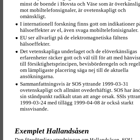
minst de boende i Hovsta och Väse som är överkänsli
mot mobiltelefonsignaler, är ovetenskapligt och
omänskligt.
I internationell forskning finns gott om indikationer p
hälsoeffekter av el, även svaga mobiltelefonisignaler.
EU ser allvarligt på de elektromagnetiska fältens
hälsoeffekter.
Det vetenskapliga underlaget och de elöverkänsligas
erfarenheter räcker gott och väl till för att med hänvi
till försiktighetsprincipen, bevisbörderegeln och rege
om lämpligaste placering säga nej till de aktuella
ansökningarna.
Sammanfattningsvis är SOS yttrande 1999-03-31
ovetenskapligt och allmänt ovederhäftigt. SOS har än
sin ståndpunkt radikalt utan att ange orsak. SSIs yttra
1999-03-24 med tillägg 1999-04-08 är också starkt
missvisande.
Exemplet Hallandsåsen
Den föredömliga utredningen om Hallandsåsen, SOU