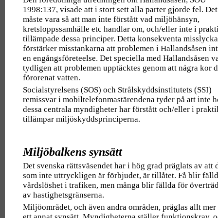
1998:137, visade att i stort sett alla parter gjorde fel. Det
måste vara så att man inte förstått vad miljöhänsyn,
kretsloppssamhälle etc handlar om, och/eller inte i prakt
tillämpade dessa principer. Detta konsekventa misslyck
förstärker misstankarna att problemen i Hallandsåsen int
en engångsföreteelse. Det speciella med Hallandsåsen v
tydligen att problemen upptäcktes genom att några kor 
förorenat vatten.
Socialstyrelsens (SOS) och Strålskyddsinstitutets (SSI)
remissvar i mobiltelefonmastärendena tyder på att inte h
dessa centrala myndigheter har förstått och/eller i prakt
tillämpar miljöskyddsprinciperna.
Miljöbalkens synsätt
Det svenska rättsväsendet har i hög grad präglats av att 
som inte uttryckligen är förbjudet, är tillåtet. Få blir fäll
vårdslöshet i trafiken, men många blir fällda för överträ
av hastighetsgränserna.
Miljöområdet, och även andra områden, präglas allt mer
ett annat synsätt. Myndigheterna ställer funktionskrav, 