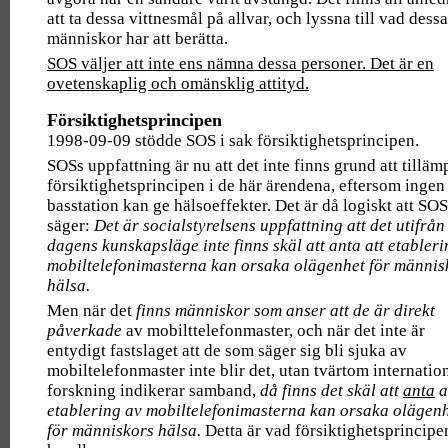
att ta dessa vittnesmål på allvar, och lyssna till vad dessa
människor har att berätta.
SOS väljer att inte ens nämna dessa personer. Det är en
ovetenskaplig och omänsklig attityd.
Försiktighetsprincipen
1998-09-09 stödde SOS i sak försiktighetsprincipen.
SOSs uppfattning är nu att det inte finns grund att tilläm
försiktighetsprincipen i de här ärendena, eftersom ingen
basstation kan ge hälsoeffekter. Det är då logiskt att SOS
säger:
Det är socialstyrelsens uppfattning att det utifrån
dagens kunskapsläge inte finns skäl att anta att etableri
mobiltelefonimasterna kan orsaka olägenhet för männis
hälsa.
Men när det
finns människor som anser att de är direkt
påverkade
av mobilttelefonmaster, och när det inte är
entydigt fastslaget att de som säger sig bli sjuka av
mobiltelefonmaster inte blir det, utan tvärtom internatio
forskning indikerar samband,
då finns det skäl att
anta
a
etablering av mobiltelefonimasterna kan orsaka olägen
för människors hälsa.
Detta är vad försiktighetsprincipe