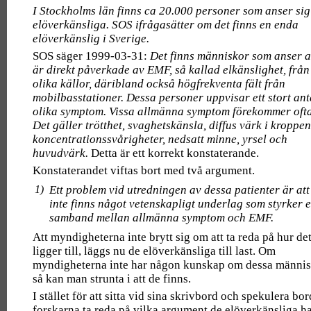
I Stockholms län finns ca 20.000 personer som anser sig
elöverkänsliga. SOS ifrågasätter om det finns en enda
elöverkänslig i Sverige.
SOS säger 1999-03-31:
Det finns människor som anser a
är direkt påverkade av EMF, så kallad elkänslighet, från
olika källor, däribland också högfrekventa fält från
mobilbasstationer. Dessa personer uppvisar ett stort ant
olika symptom. Vissa allmänna symptom förekommer ofta
Det gäller trötthet, svaghetskänsla, diffus värk i kroppen
koncentrationssvårigheter, nedsatt minne, yrsel och
huvudvärk.
Detta är ett korrekt konstaterande.
Konstaterandet viftas bort med två argument.
1)
Ett problem vid utredningen av dessa patienter är att
inte finns något vetenskapligt underlag som styrker e
samband mellan allmänna symptom och EMF.
Att myndigheterna inte brytt sig om att ta reda på hur de
ligger till, läggs nu de elöverkänsliga till last. Om
myndigheterna inte har någon kunskap om dessa männis
så kan man strunta i att de finns.
I stället för att sitta vid sina skrivbord och spekulera bo
forskarna ta reda på vilka argument de elöverkänsliga ha