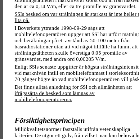
strålningstätheten i marknivå är störst 600 m från masten
den är ca 0,14 V/m, eller ca tre promille av gränsvärdet.
SSIs besked om var strålningen är starkast är inte heller 
lita på.
I Boverkets yttrande 1998-09-29 sägs att
mobiltelefonoperatören uppger att SSI har utfört mätnin
och beräkningar på ett avstånd av 50-100 meter från
basradiostationer utan att vid något tillfälle ha funnit att
strålningstätheten skulle överstiga 0,05 promille av
gränsvärdet, med andra ord 0,00205 V/m.
Enligt SSIs senaste uppgifter är högsta strålningsintensi
vid marknivån intill en mobiltelefonmast i storleksordn
70 gånger högre än vad mobiltelefonoperatören vill påsk
Det finns alltså anledning för SSI och allmänheten att
ifrågasätta de besked som lämnas av
mobiltelefonoperatörerna.
Försiktighetsprincipen
Miljökvalitetsnormer fastställs utifrån vetenskapliga
kriterier. De utgör ett golv, från vilket man kan behöva h