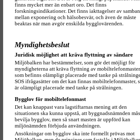
finns mycket mer än enbart oro. Det finns
forskningsindikationer. Det finns iakttagelser av samba
mellan exponering och hälsobesvär, och även de måste
beaktas när man avgör enskilda bygglovärenden.
Myndighetsbeslut
Juridisk möjlighet att kräva flyttning av sändare
Miljöbalken har bestämmelser, som gör det möjligt för
myndigheterna att kräva flyttning av mobiltelefonmaster
som befinns olämpligt placerade med tanke på strålning
SOS ifrågasätter om det kan finnas mobiltelefonmaster,
är olämpligt placerade med tanke på strålningen.
Bygglov för mobiltelefonmast
Det kan knappast vara lagstiftarnas mening att den
situationen ska kunna uppstå, att byggnadsnämnden mås
bevilja bygglov, men så snart masten är uppförd kan
miljönämnden förbjuda användningen.
Ansökningar om bygglov ska inte formellt prövas mot
Miljöbalken, men de principer som fastslås i Miljöbalke