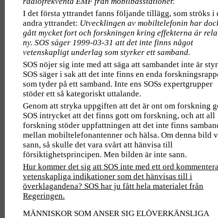
radiofrekventa EMF från mobilbasstationer.
I det första yttrandet fanns följande tillägg, som ströks i 
andra yttrandet:
Utvecklingen av mobiltelefonin har doc
gått mycket fort och forskningen kring effekterna är rela
ny. SOS säger 1999-03-31 att det inte finns något
vetenskapligt underlag som styrker ett samband.
SOS nöjer sig inte med att säga att sambandet inte är styr
SOS säger i sak att det inte finns en enda forskningsrapp
som tyder på ett samband. Inte ens SOSs expertgrupper
stöder ett så kategoriskt uttalande.
Genom att stryka uppgiften att det är ont om forskning g
SOS intrycket att det finns gott om forskning, och att all
forskning stöder uppfattningen att det inte finns samban
mellan mobiltelefonantenner och hälsa. Om denna bild 
sann, så skulle det vara svårt att hänvisa till
försiktighetsprincipen. Men bilden är inte sann.
Hur kommer det sig att SOS inte med ett ord kommentera
vetenskapliga indikationer som det hänvisas till i
överklagandena? SOS har ju fått hela materialet från
Regeringen.
MÄNNISKOR SOM ANSER SIG ELÖVERKÄNSLIGA