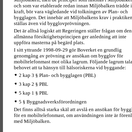
och som var etablerade redan innan Miljöbalken trädde i
kraft, bör vara vägledande vid tolkningen av Plan- och
bygglagen. Det innebär att Miljöbalkens krav i praktike
ställas även vid bygglovprövningen.
Det är alltså logiskt att Regeringen ställer frågan om den
allmänna försiktighetsprincipen ger anledning att inte
uppföra masterna på begärd plats.
I sitt yttrande 1998-09-29 gör Boverket en grundlig
genomgång av prövning av ansökan om bygglov för
mobiltelefonmast mot olika lagrum. Följande lagrum tal
behovet att ta hänsyn till hälsoriskerna vid byggande:
2 kap 3 § Plan- och bygglagen (PBL)
3 kap 2 § PBL
5 kap 1 § PBL
5 § Byggnadsverksförordningen
Det finns alltså starka skäl att avslå en ansökan för byg
för en mobiltelefonmast, om användningen inte är förenl
med Miljöbalken.