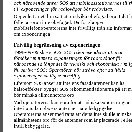
och närboende anser SOS att mobilbasstationernas tills
till exponeringen för radiovågor bör redovisas.
Öppenhet är ett bra sätt att undvika obefogad oro. I det 
fallet är oron inte obefogad. Därför släpper
mobiltelefonoperatörerna inte frivilligt från sig informa
om exponeringen.
Frivillig begränsning av exponeringen
1998-09-09 skrev SOS:
SOS rekommenderar att man
försöker minimera exponeringen för radiovågor för
närboende så långt det är tekniskt och ekonomiskt rimlig
Nu skriver SOS: Operatören bör sträva efter att hålla
exponeringen så låg som möjligt.
Eftersom SOS anser att inte ens fasadantenner kan ha
hälsoeffekter, bygger SOS rekommendationerna på att 
bör minska allmänhetens oro.
Vad operatörerna kan göra för att minska exponeringen ä
inte i onödan placera antenner nära bebyggelse.
Operatörerna anser med rätta att detta inte skulle minska
allmänhetens oro för de antenner som är placerade i elle
intill bebyggelse.