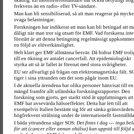
skadlig. En mobiltelefonsändare har också betydligt hög
frekvens än en radio- eller TV-sändare.
Man kan bli sensibiliserad, så att man reagerar på mycke
svaga belastningar.
Forskningen har indikerat att man kan bli betingad att m
dåligt när man tror sig utsatt för EMF. Vad forskarna inte
förstått är att denna betingning regelmässigt uppkomme
en följd av elöverkänslighet.
Helt klart ger EMF allmänna besvär. Då bidrar EMF trol
till en ökning av antalet cancerfall. Att epidemiologiskt
styrka att så är fallet är förenat med stora svårigheter.
EU ser allvarligt på frågan om elektromagnetiska fält. S
tiger i sina yttranden om det som pågår inom EU.
I de aktuella ärendena har olika personer hänvisat till en
mängd framför allt utländska forskningsrapporter. Den
forskning som gjorts, ger starkt stöd åt uppfattningen att
EMF har avsevärda hälsoeffekter. Detta har lett till att
exempelvis Italien bestämt sig för att sänka gränsvärden
högfrekvent strålning under de internationellt fastställda
I båda yttrandena säger SOS:
Det finns i dag --- inga be
för att (cancer eller annan ohälsa) kan uppstå till följd 