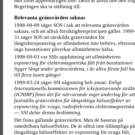
mot finns uppenbarligen inte. Detta är alltså inte den frå
Regeringen ska ta ställning till.
Relevanta gränsvärden saknas
1998-09-09 säger SOS i sak att relevanta gränsvärden
saknas, och att alltså försiktighetsprincipen gäller. 1999
31 säger SOS att särskilda gränsvärden för
långtidsexponering av allmänheten inte behövs, efterso
inga basstationer påverkar allmänhetens hälsa.
1998-09-03 var SSIs uppfattning att
allmänhetens
exponering för elektromagnetiska fält från basstationer
ligger långt under gränsvärdena, i de allra flesta fall h
till flera tusen gånger.
1999-03-24 säger SSI någonting helt annat:
Enligt
Internationella kommissionen för ickejoniserande strål
(ICNIRP) finns det för närvarande inget underlag för att
fastställa gränsvärden för långsiktiga hälsoeffekter av
exponering för svaga, radiofrekventa elektromagnetiska 
--- SSI delar denna bedömning.
Det finns gällande gränsvärden. Men de baseras på
omedelbara hälsoeffekter. De är alltså inte tillämpliga på
långsiktiga hälsoeffekter av exponering för svaga fält,