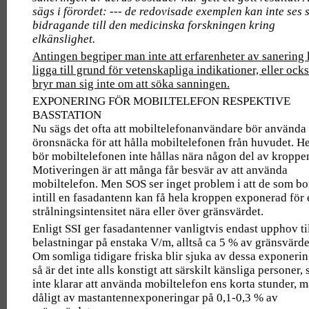
sägs i förordet: --- de redovisade exemplen kan inte ses
bidragande till den medicinska forskningen kring
elkänslighet.
Antingen begriper man inte att erfarenheter av sanering
ligga till grund för vetenskapliga indikationer, eller ock
bryr man sig inte om att söka sanningen.
EXPONERING FÖR MOBILTELEFON RESPEKTIVE
BASSTATION
Nu sägs det ofta att mobiltelefonanvändare bör använda
öronsnäcka för att hålla mobiltelefonen från huvudet. He
bör mobiltelefonen inte hållas nära någon del av kroppe
Motiveringen är att många får besvär av att använda
mobiltelefon. Men SOS ser inget problem i att de som bo
intill en fasadantenn kan få hela kroppen exponerad för 
strålningsintensitet nära eller över gränsvärdet.
Enligt SSI ger fasadantenner vanligtvis endast upphov ti
belastningar på enstaka V/m, alltså ca 5 % av gränsvärde
Om somliga tidigare friska blir sjuka av dessa exponerin
så är det inte alls konstigt att särskilt känsliga personer,
inte klarar att använda mobiltelefon ens korta stunder, m
dåligt av mastantennexponeringar på 0,1-0,3 % av