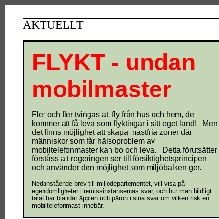
AKTUELLT
FLYKT - undan
mobilmaster
Fler och fler tvingas att fly från hus och hem, de
kommer att få leva som flyktingar i sitt eget land! Men
det finns möjlighet att skapa mastfria zoner där
människor som får hälsoproblem av
mobiltelefonmaster kan bo och leva. Detta förutsätter
förståss att regeringen ser till försiktighetsprincipen
och använder den möjlighet som miljöbalken ger.
Nedanstående brev till miljödepartementet, vill visa på
egendomligheter i remissinstansernas svar, och hur man bildligt
talat har blandat äpplen och päron i sina svar om vilken risk en
mobiltelefonmast innebär.