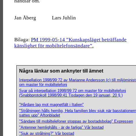
handlar om.
Jan Åberg Lars Juhlin
Bilaga:
PM 1999-05-14 ”Kunskapsläget beträffande
känslighet för mobiltelefonsändare”.
Några länkar som anknyter till ämnet
Interpellation 1998/99:72 av Marianne Andersson (c) till miljöminis
om master för mobiltelefoni
Svar på interpellation 1998/99:72 om master för mobiltelefoni
(Snabbprotokoll 1998/99:41 Tisdagen den 19 januari, 20 § )
"Hårdare lag mot magnetfält i Italien"
"Strålningen hålls hemlig, Hela familjen blev sjuk när basstationer
sattes upp" Aftonbladet
"Sändare till mobiltelefoner stoppas av bostadsbolag" Expressen
"Antenner hemlighålls - är de farliga" Vår bostad
"Sjuk av strålning?" Vår bostad