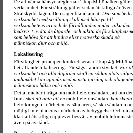
De allmänna hänsynsreglerna i 2 kap Miljöbalken gäller 
verksamhet. För strålning gäller sedan åtskilliga år även
Strålskyddslagen. Den säger bland annat:
Den som bedri
verksamhet med strålning skall med hänsyn till
verksamhetens art och de förhållanden under vilka den
bedrivs 1. vidta de åtgärder och iaktta de försiktighetsm
som behövs för att hindra eller motverka skada på
människor, djur och miljö.
Lokalisering
Försiktighetsprincipen konkretiseras i 2 kap 4 § Miljöb
beträffande lokalisering. Där sägs i andra stycket:
För al
verksamhet och alla åtgärder skall en sådan plats väljas
ändamålet kan uppnås med minsta intrång och olägenhe
människors hälsa och miljö.
Detta innebär i fråga om mobiltelefonsändare, att om det
finns
skäl att
anta
att en
mobiltelefonsändare
kan
skada
befolkningen i närheten av sändaren, så ska sändaren o
möjligt inte placeras i närheten av bebyggelse. Och nu är
klart att åtskilliga upplever besvär av mobiltelefonmaste
även på avstånd.