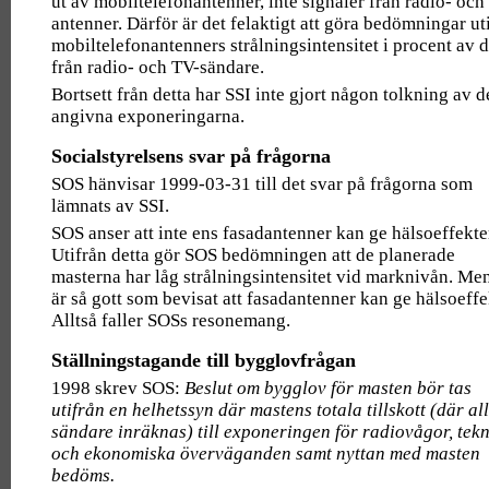
ut av mobiltelefonantenner, inte signaler från radio- och
antenner. Därför är det felaktigt att göra bedömningar ut
mobiltelefonantenners strålningsintensitet i procent av 
från radio- och TV-sändare.
Bortsett från detta har SSI inte gjort någon tolkning av d
angivna exponeringarna.
Socialstyrelsens svar på frågorna
SOS hänvisar 1999-03-31 till det svar på frågorna som
lämnats av SSI.
SOS anser att inte ens fasadantenner kan ge hälsoeffekte
Utifrån detta gör SOS bedömningen att de planerade
masterna har låg strålningsintensitet vid marknivån. Me
är så gott som bevisat att fasadantenner kan ge hälsoeffe
Alltså faller SOSs resonemang.
Ställningstagande till bygglovfrågan
1998 skrev SOS:
Beslut om bygglov för masten bör tas
utifrån en helhetssyn där mastens totala tillskott (där al
sändare inräknas) till exponeringen för radiovågor, tek
och ekonomiska överväganden samt nyttan med masten
bedöms.