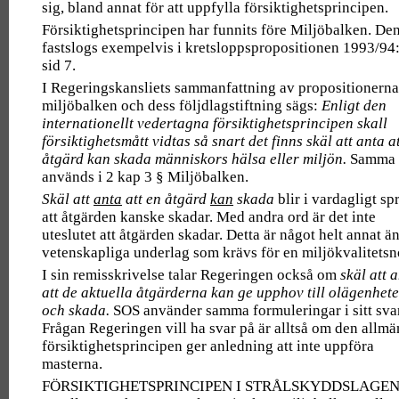
sig, bland annat för att uppfylla försiktighetsprincipen.
Försiktighetsprincipen har funnits före Miljöbalken. De
fastslogs exempelvis i kretsloppspropositionen 1993/94
sid 7.
I Regeringskansliets sammanfattning av propositionern
miljöbalken och dess följdlagstiftning sägs:
Enligt den
internationellt vedertagna försiktighetsprincipen skall
försiktighetsmått vidtas så snart det finns skäl att anta a
åtgärd kan skada människors hälsa eller miljön.
Samma 
används i 2 kap 3 § Miljöbalken.
Skäl att
anta
att en åtgärd
kan
skada
blir i vardagligt sp
att åtgärden kanske skadar. Med andra ord är det inte
uteslutet att åtgärden skadar. Detta är något helt annat än
vetenskapliga underlag som krävs för en miljökvalitets
I sin remisskrivelse talar Regeringen också om
skäl att 
att de aktuella åtgärderna kan ge upphov till olägenhete
och skada.
SOS använder samma formuleringar i sitt svar
Frågan Regeringen vill ha svar på är alltså om den allm
försiktighetsprincipen ger anledning att inte uppföra
masterna.
FÖRSIKTIGHETSPRINCIPEN I STRÅLSKYDDSLAGE