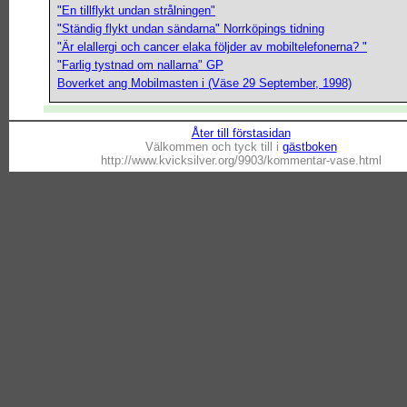
"En tillflykt undan strålningen"
"Ständig flykt undan sändarna" Norrköpings tidning
"Är elallergi och cancer elaka följder av mobiltelefonerna? "
"Farlig tystnad om nallarna" GP
Boverket ang Mobilmasten i (Väse 29 September, 1998)
Åter till förstasidan
Välkommen och tyck till i
gästboken
http://www.kvicksilver.org/9903/kommentar-vase.html