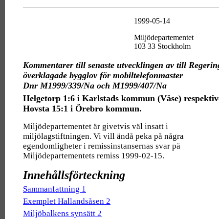
1999-05-14
Miljödepartementet
103 33 Stockholm
Kommentarer till senaste utvecklingen av till Regeri
överklagade bygglov för mobiltelefonmaster
Dnr M1999/339/Na och M1999/407/Na
Helgetorp 1:6 i Karlstads kommun (Väse) respektiv
Hovsta 15:1 i Örebro kommun.
Miljödepartementet är givetvis väl insatt i
miljölagstiftningen. Vi vill ändå peka på några
egendomligheter i remissinstansernas svar på
Miljödepartementets remiss 1999-02-15.
Innehållsförteckning
Sammanfattning 1
Exemplet Hallandsåsen 2
Miljöbalkens synsätt 2