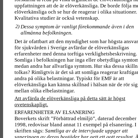
uppfattningen att de är elöverkänsliga. De borde följa m
elöverkänsliga och se hur de reagerar i olika situationer.
Kvalitativa studier är också vetenskap.
2)
Dessa symptom är vanligt förekommande även i den
allmänna befolkningen.
Det är ofattbart att den myndighet som har högsta ansvar
för sjukvården i Sverige avfärdar de elöverkänsligas
erfarenheter med denna torftiga verklighetsbeskrivning.
Somliga i befolkningen har inga eller obetydliga symtom
medan andra har allvarliga symtom. Hur ska dessa skill
tolkas? Rimligtvis är det så att somliga reagerar kraftiga
andra på olika belastningar. Typiskt för EMF är att
elöverkänsliga kan känna skillnad i hälsan när de rör sig
mellan olika elbelastningar.
Att avfärda de elöverkänsliga på detta sätt är högst
ovetenskapligt.
ERFARENHETER AV ELSANERING
Boverkets skrift ”Förbättrad elmiljö”, daterad december
1998, redovisar bland annat 11 exempel på elsanering. I
skriften sägs:
Samtliga av de intervjuade uppger att
saneringen av deras bostäder har gett ett gott resultat. 