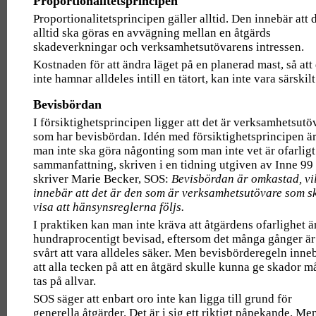
Proportionalitetsprincipen
Proportionalitetsprincipen gäller alltid. Den innebär att 
alltid ska göras en avvägning mellan en åtgärds
skadeverkningar och verksamhetsutövarens intressen.
Kostnaden för att ändra läget på en planerad mast, så att
inte hamnar alldeles intill en tätort, kan inte vara särskilt
Bevisbördan
I försiktighetsprincipen ligger att det är verksamhetsutö
som har bevisbördan. Idén med försiktighetsprincipen är
man inte ska göra någonting som man inte vet är ofarligt.
sammanfattning, skriven i en tidning utgiven av Inne 99
skriver Marie Becker, SOS:
Bevisbördan är omkastad, vi
innebär att det är den som är verksamhetsutövare som s
visa att hänsynsreglerna följs.
I praktiken kan man inte kräva att åtgärdens ofarlighet ä
hundraprocentigt bevisad, eftersom det många gånger är
svårt att vara alldeles säker. Men bevisbörderegeln inne
att alla tecken på att en åtgärd skulle kunna ge skador m
tas på allvar.
SOS säger att enbart oro inte kan ligga till grund för
generella åtgärder. Det är i sig ett riktigt påpekande. Me