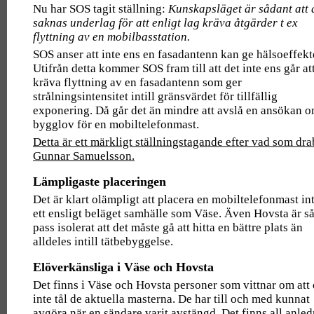
Nu har SOS tagit ställning:
Kunskapsläget är sådant att 
saknas underlag för att enligt lag kräva åtgärder t ex
flyttning av en mobilbasstation.
SOS anser att inte ens en fasadantenn kan ge hälsoeffekt
Utifrån detta kommer SOS fram till att det inte ens går at
kräva flyttning av en fasadantenn som ger
strålningsintensitet intill gränsvärdet för tillfällig
exponering. Då går det än mindre att avslå en ansökan 
bygglov för en mobiltelefonmast.
Detta är ett märkligt ställningstagande efter vad som dra
Gunnar Samuelsson.
Lämpligaste placeringen
Det är klart olämpligt att placera en mobiltelefonmast int
ett ensligt beläget samhälle som Väse. Även Hovsta är s
pass isolerat att det måste gå att hitta en bättre plats än
alldeles intill tätbebyggelse.
Elöverkänsliga i Väse och Hovsta
Det finns i Väse och Hovsta personer som vittnar om att
inte tål de aktuella masterna. De har till och med kunnat
avgöra när en sändare varit avstängd. Det finns all anle