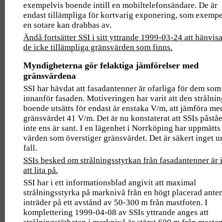
exempelvis boende intill en mobiltelefonsändare. De är
endast tillämpliga för kortvarig exponering, som exempe
en sotare kan drabbas av.
Ändå fortsätter SSI i sitt yttrande 1999-03-24 att hänvisa 
de icke tillämpliga gränsvärden som finns.
Myndigheterna gör felaktiga jämförelser med
gränsvärdena
SSI har hävdat att fasadantenner är ofarliga för dem som
innanför fasaden. Motiveringen har varit att den strålnin
boende utsätts för endast är enstaka V/m, att jämföra me
gränsvärdet 41 V/m. Det är nu konstaterat att SSIs påstå
inte ens är sant. I en lägenhet i Norrköping har uppmätts
värden som överstiger gränsvärdet. Det är säkert inget u
fall.
SSIs besked om strålningsstyrkan från fasadantenner är 
att lita på.
SSI har i ett informationsblad angivit att maximal
strålningsstyrka på marknivå från en högt placerad ante
inträder på ett avstånd av 50-300 m från mastfoten. I
komplettering 1999-04-08 av SSIs yttrande anges att