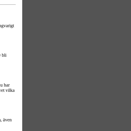
ngvarigt
 bli
Du har
et vilka
m, även