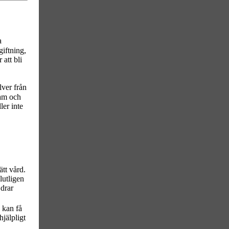
a
giftning,
 att bli
lver från
gam och
er inte
ätt vård.
lutligen
 drar
 kan få
hjälpligt