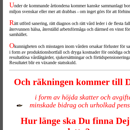
U
nder de kommande årtiondena kommer kanske sammanlagt bort
miljon svenskar eller mer att drabbas - om inget görs för att förhin
R
ätt utförd sanering, rätt diagnos och rätt vård leder i de flesta fall 
återvunnen hälsa, återställd arbetsförmåga och därmed en vinst för
samhället.
O
kunnigheten och misstagen inom vården orsakar förluster för sa
i form av produktionsbortfall och dryga kostnader för onödiga oc
resultatlösa vårdåtgärder, sjukersättningar och förtidspensioneringa
Resultatet blir en växande statsskuld.
Och räkningen kommer till D
i form av höjda skatter och avgifte
minskade bidrag och urholkad pens
Hur länge ska Du finna Dej