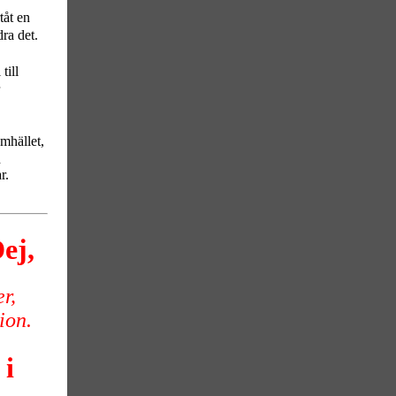
åt en
dra det.
till
mhället,
h
r.
ej,
r,
ion.
 i