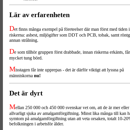
Lär av erfarenheten
D
et finns många exempel på företeelser där man först med tiden i
riskerna: asbest, miljögifter som DDT och PCB, tobak, samt rönt
annan strålning.
D
e som tillhör gruppen först drabbade, innan riskerna erkänts, få
mycket tung börd.
M
isstagen får inte upprepas - det är därför viktigt att lyssna på
människorna
nu!
Det är dyrt
M
ellan 250 000 och 450 000 svenskar vet om, att de är mer elle
allvarligt sjuka av amalgamförgiftning. Minst lika många till kan h
symtom på amalgamförgiftning utan att veta orsaken, totalt 10-20
befolkningen i arbetsför ålder.