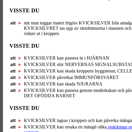
VISSTE DU
att
när man tuggar maten frigörs KVICKSILVER från amalg
KVICKSILVRET tas upp av slemhinnorna i munnen och 
vidare ut i kroppen
VISSTE DU
att
KVICKSILVER kan passera in i HJÄRNAN
att
KVICKSILVER stör NERVERNAS SIGNALSUBST
att
KVICKSILVER kan skada kroppens byggstenar, CEL
att
KVICKSILVER påverkar IMMUNFÖRSVARET
att
KVICKSILVER kan skada NJURARNA
att
KVICKSILVER kan passera genom moderkakan och påv
DET OFÖDDA BARNET
VISSTE DU
att
KVICKSILVER lagras i kroppen och kan påverka många
att
KVICKSILVER kan orsaka en mängd olika
sjukdomar o