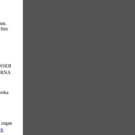
am.
förs
ANSER
LERNA
erka
 organ
ch