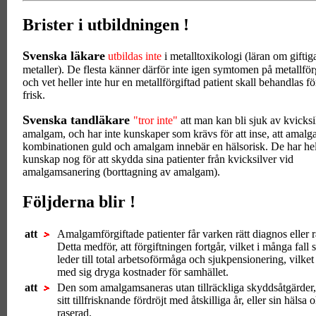
Brister i utbildningen !
Svenska läkare
utbildas inte
i metalltoxikologi (läran om giftig
metaller). De flesta känner därför inte igen symtomen på metallför
och vet heller inte hur en metallförgiftad patient skall behandlas för
frisk.
Svenska tandläkare
"tror inte"
att man kan bli sjuk av kvicksi
amalgam, och har inte kunskaper som krävs för att inse, att amal
kombinationen guld och amalgam innebär en hälsorisk. De har hell
kunskap nog för att skydda sina patienter från kvicksilver vid
amalgamsanering (borttagning av amalgam).
Följderna blir !
att
Amalgamförgiftade patienter får varken rätt diagnos eller r
Detta medför, att förgiftningen fortgår, vilket i många fall s
leder till total arbetsoförmåga och sjukpensionering, vilket
med sig dryga kostnader för samhället.
att
Den som amalgamsaneras utan tillräckliga skyddsåtgärder,
sitt tillfrisknande fördröjt med åtskilliga år, eller sin hälsa o
raserad.