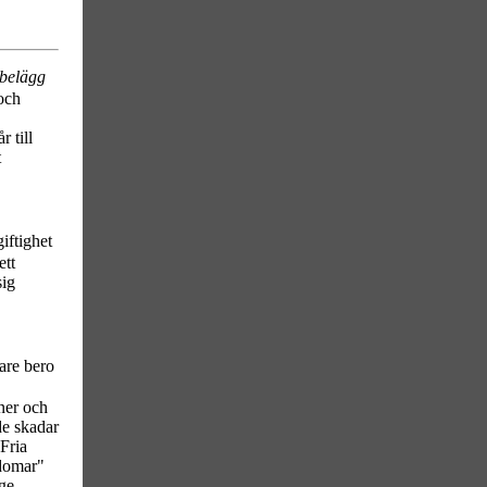
abelägg
och
 till
t
iftighet
ett
sig
kare bero
oner och
de skadar
 Fria
kdomar"
ge.