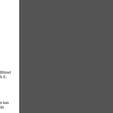
lförsel
h E-
om kan
rån