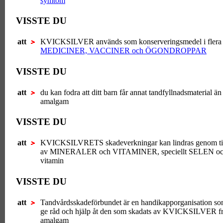
symtom
VISSTE DU
att
KVICKSILVER används som konserveringsmedel i flera
MEDICINER, VACCINER och ÖGONDROPPAR
VISSTE DU
att
du kan fodra att ditt barn får annat tandfyllnadsmaterial än
amalgam
VISSTE DU
att
KVICKSILVRETS skadeverkningar kan lindras genom til
av MINERALER och VITAMINER, speciellt SELEN oc
vitamin
VISSTE DU
att
Tandvårdsskadeförbundet är en handikapporganisation s
ge råd och hjälp åt den som skadats av KVICKSILVER f
amalgam