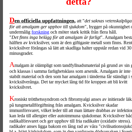
detta?
D
en officiella uppfattningen,
att "
det saknas vetenskalplig
för att amalgam ger upphov till sjukdom
", bygger på okunnighet 
undermålig
forskning
och möter stark kritik från flera håll.
"
Det finns inga belägg för att amalgam är farligt
". Amalgam består
hälften av kvicksilver, som är den giftigaste metall som finns. Ren
kvicksilver förångas så lätt att skadliga halter uppstår redan vid 30
minusgrader.
A
malgam är olämpligt som tandfyllnadsmaterial på grund av sin g
och klassas i samma farlighetsklass som arsenik. Amalgam är inte 
stabilt material och den som har amalgam i tänderna får ständigt i 
kvicksilverånga. Det tar mycket lång tid för kroppen att bli kvitt
kvicksilvret.
K
roniskt trötthetssyndrom och fibromyalgi anses av initierade lä
på tungmetallförgiftning från amalgam. Kvicksilver skadar
immunförsvaret, vilket leder till att man lättare drabbas av infekti
kan leda till allergier eller autoimmuna sjukdomar. Kvicksilver bå
radikalförsvaret och ger upphov till fria radikaler (oxidativ stress).
radikaler anses ligga bakom en lång rad av våra "civilisationssju
bl.a. hjärt-kärlsjukdom, som är den vanligaste dödsorsaken i Sveri