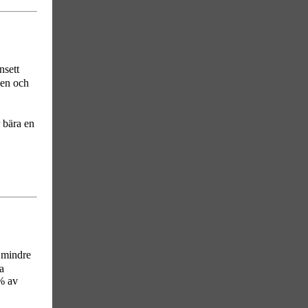
nsett
gen och
r bära en
r mindre
a
% av