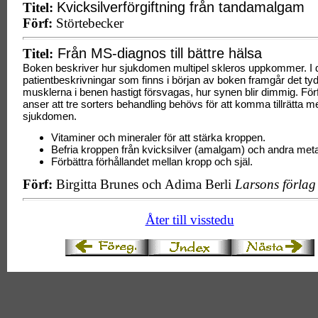
Kvicksilverförgiftning från tandamalgam
Titel:
Förf:
Störtebecker
Från MS-diagnos till bättre hälsa
Titel:
Boken beskriver hur sjukdomen multipel skleros uppkommer. I 
patientbeskrivningar som finns i början av boken framgår det tydl
musklerna i benen hastigt försvagas, hur synen blir dimmig. För
anser att tre sorters behandling behövs för att komma tillrätta m
sjukdomen.
Vitaminer och mineraler för att stärka kroppen.
Befria kroppen från kvicksilver (amalgam) och andra metal
Förbättra förhållandet mellan kropp och själ.
Förf:
Birgitta Brunes och Adima Berli
Larsons förla
Åter till visstedu