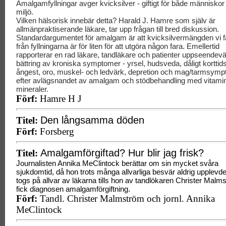
Amalgamfyllningar avger kvicksilver - giftigt för både människor
miljö.
Vilken hälsorisk innebär detta? Harald J. Hamre som själv är
allmänpraktiserande läkare, tar upp frågan till bred diskussion.
Standardargumentet för amalgam är att kvicksilvermängden vi få
från fyllningarna är för liten för att utgöra någon fara. Emellertid
rapporterar en rad läkare, tandläkare och patienter uppseende
bättring av kroniska symptomer - yrsel, hudsveda, dåligt kortti
ångest, oro, muskel- och ledvärk, depretion och mag/tarmsymp
efter avlägsnandet av amalgam och stödbehandling med vitami
mineraler.
Förf:
Hamre H J
Den långsamma döden
Titel:
Förf:
Forsberg
Amalgamförgiftad? Hur blir jag frisk?
Titel:
Journalisten Annika MeClintock berättar om sin mycket svåra
sjukdomtid, då hon trots många allvarliga besvär aldrig upplevde
togs på allvar av läkarna tills hon av tandlökaren Christer Malm
fick diagnosen amalgamförgiftning.
Förf:
Tandl. Christer Malmström och jornl. Annika
MeClintock